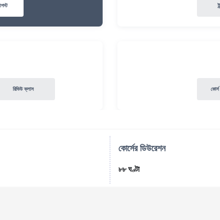
আগস্ট
ই
রিভিউ ক্লাস
কোর্স
কোর্সের ডিউরেশন
৮৮ ঘণ্টা