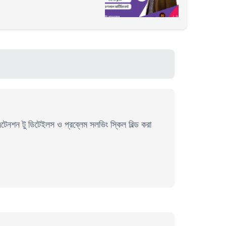
নশন টু ডিটেইলস ও প্রব্লেম সলভিং স্কিল বিল্ড করা