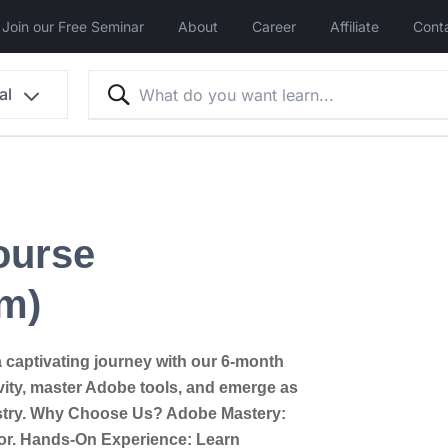
Join our Free Seminar
About
Career
Affiliate
Cont
al
ourse
am)
captivating journey with our 6-month
ity, master Adobe tools, and emerge as
dustry. Why Choose Us? Adobe Mastery:
tor. Hands-On Experience: Learn