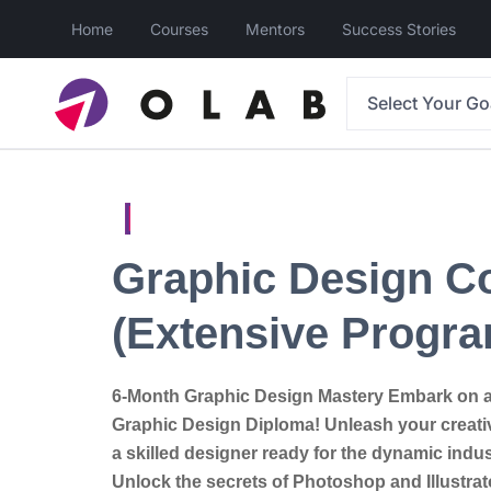
Home
Courses
Mentors
Success Stories
Select Your Go
Graphic Design C
(Extensive Progr
6-Month Graphic Design Mastery Embark on a 
Graphic Design Diploma! Unleash your creativ
a skilled designer ready for the dynamic in
Unlock the secrets of Photoshop and Illustra