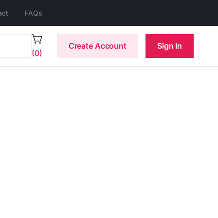
act
FAQs
Create Account
Sign In
(0)