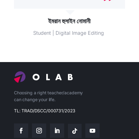
ইমরান হুসাইন নোমানী
Student | Digital Image Editing
Choosing a right teacher/academy
can change your life.
TL: TRAD/DSCC/000731/2023